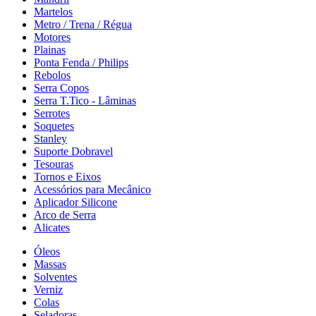
Martelos
Metro / Trena / Régua
Motores
Plainas
Ponta Fenda / Philips
Rebolos
Serra Copos
Serra T.Tico - Lâminas
Serrotes
Soquetes
Stanley
Suporte Dobravel
Tesouras
Tornos e Eixos
Acessórios para Mecânico
Aplicador Silicone
Arco de Serra
Alicates
Óleos
Massas
Solventes
Verniz
Colas
Seladoras