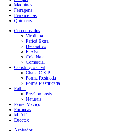
Maquinas
Ferragens
Ferramentas
Químicos
Compensados
Virolinha
Paricá-Extra
Decorativo
Flexível
Cola Naval
Comercial
Construção Civil
Chapa O.S.B
Forma Resinada
Forma Plastificada
Folhas
Pré-Composts
Naturais
Painel Maciço
Formicas
M.D.F
Eucatex
Aspirador