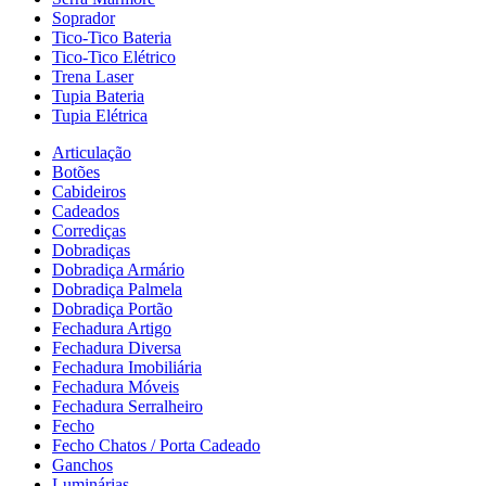
Soprador
Tico-Tico Bateria
Tico-Tico Elétrico
Trena Laser
Tupia Bateria
Tupia Elétrica
Articulação
Botões
Cabideiros
Cadeados
Corrediças
Dobradiças
Dobradiça Armário
Dobradiça Palmela
Dobradiça Portão
Fechadura Artigo
Fechadura Diversa
Fechadura Imobiliária
Fechadura Móveis
Fechadura Serralheiro
Fecho
Fecho Chatos / Porta Cadeado
Ganchos
Luminárias