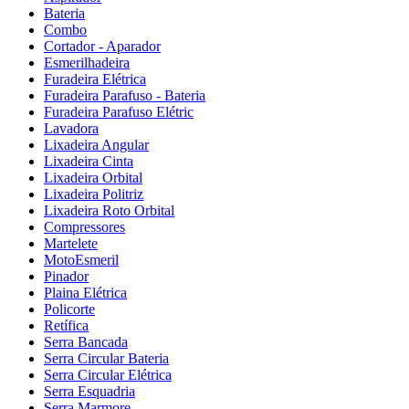
Bateria
Combo
Cortador - Aparador
Esmerilhadeira
Furadeira Elétrica
Furadeira Parafuso - Bateria
Furadeira Parafuso Elétric
Lavadora
Lixadeira Angular
Lixadeira Cinta
Lixadeira Orbital
Lixadeira Politriz
Lixadeira Roto Orbital
Compressores
Martelete
MotoEsmeril
Pinador
Plaina Elétrica
Policorte
Retífica
Serra Bancada
Serra Circular Bateria
Serra Circular Elétrica
Serra Esquadria
Serra Marmore