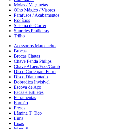
Molas / Maçanetas
Olho Mágico / Visores
Parafusos / Acabamentos
Rodízios
Sistema de Correr
Suportes Pratileiras
Trilho
Acessorios Marceneiro
Brocas
Brocas Chatas
Chave Fenda Philips
Chave ALien/Fixa/Comb
Disco Corte para Ferro
Disco Diamantado
Dobradiça Invisível
Escova de Aço
Facas e Estiletes
Ferramentas
Formão
Fresas
Lâmina T. Tico
Lima
Lixas
Mandril